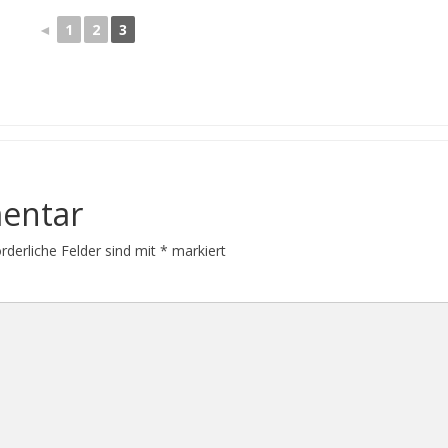
◄
1
2
3
entar
orderliche Felder sind mit
*
markiert