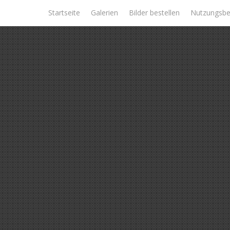
Skip
Startseite
Galerien
Bilder bestellen
Nutzungsbe
to
content