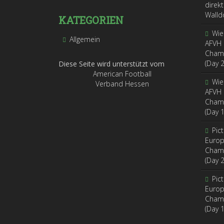
direk
Walldo
KATEGORIEN
Wie
Allgemein
AFVH
Champ
(Day 2
Diese Seite wird unterstützt vom
American Football
Wie
Verband Hessen
AFVH
Champ
(Day 1
Pic
Europ
Champ
(Day 2
Pic
Europ
Champ
(Day 1