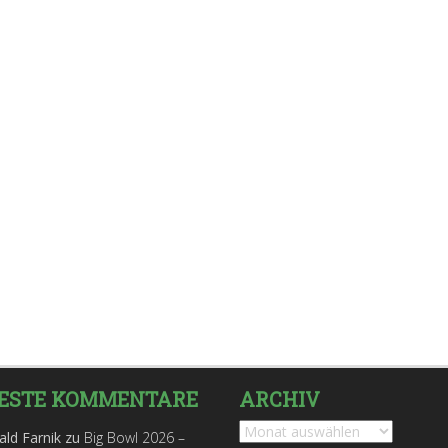
ESTE KOMMENTARE
ARCHIV
Archiv
ald Farnik
zu
Big Bowl 2026 –