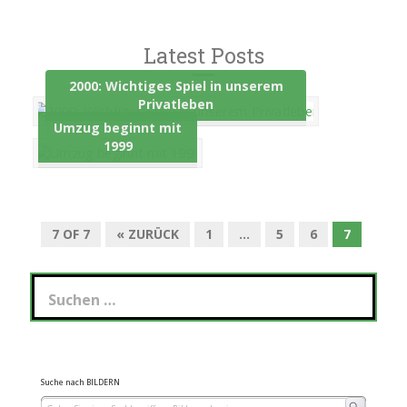
Latest Posts
2000: Wichtiges Spiel in unserem
Privatleben
Umzug beginnt mit
1999
7 OF 7
« ZURÜCK
1
…
5
6
7
Suchen
nach:
Suche nach BILDERN